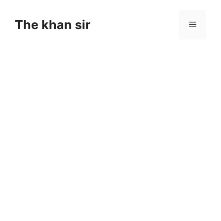
Skip
to
The khan sir
Menu
content