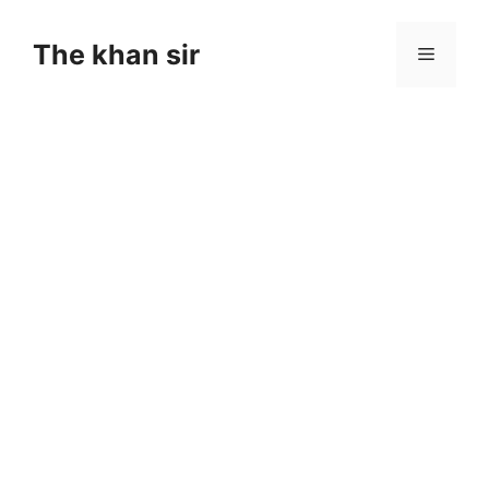
Skip
to
The khan sir
Menu
content