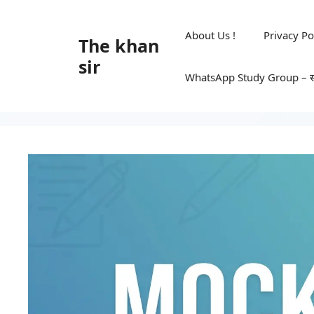
Skip
to
About Us !
Privacy Po
The khan
content
sir
WhatsApp Study Group – सभी