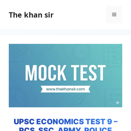
Skip
to
The khan sir
Menu
content
UPSC ECONOMICS TEST 9 –
PCS, SSC, ARMY, POLICE