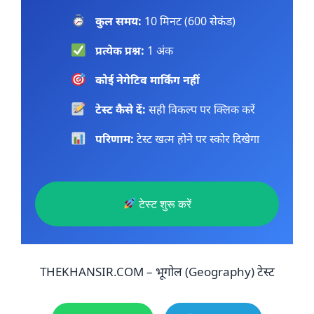
कुल समय:
10 मिनट (600 सेकंड)
प्रत्येक प्रश्न:
1 अंक
कोई नेगेटिव मार्किंग नहीं
टेस्ट कैसे दें:
सही विकल्प पर क्लिक करें
परिणाम:
टेस्ट खत्म होने पर स्कोर दिखेगा
टेस्ट शुरू करें
THEKHANSIR.COM – भूगोल (Geography) टेस्ट