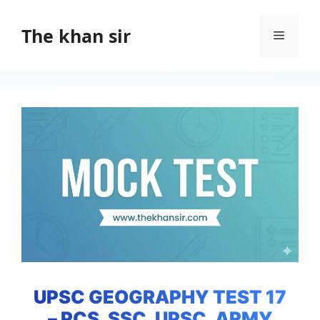
Skip
to
The khan sir
Menu
content
UPSC GEOGRAPHY TEST 17
– PCS, SSC, UPSC, ARMY