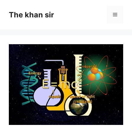
Skip
to
The khan sir
Menu
content