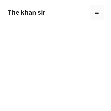
Skip
to
The khan sir
Menu
content