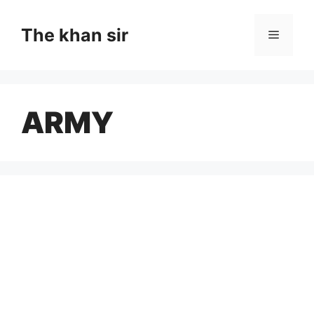
Skip
to
The khan sir
Menu
content
ARMY