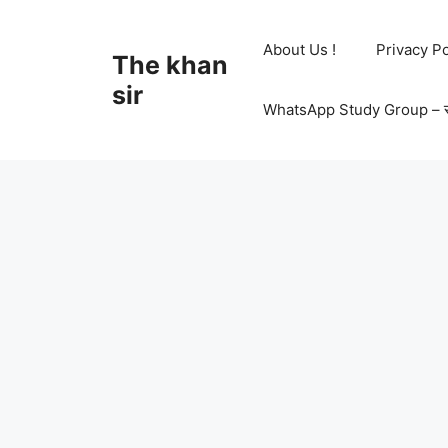
Skip
to
About Us !
Privacy Po
The khan
content
sir
WhatsApp Study Group – सभी 