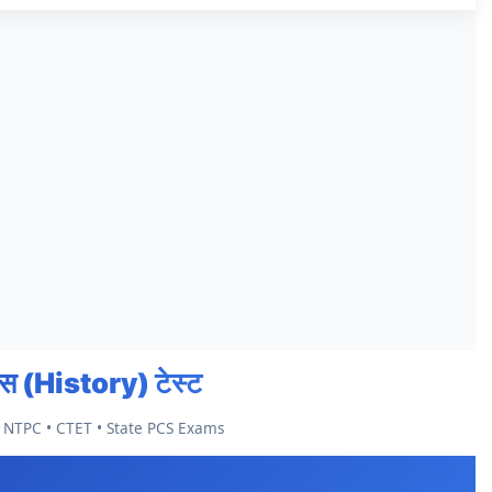
स (History) टेस्ट
• NTPC • CTET • State PCS Exams