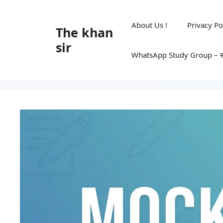
Skip
to
About Us !
Privacy Po
The khan
content
sir
WhatsApp Study Group – सभी