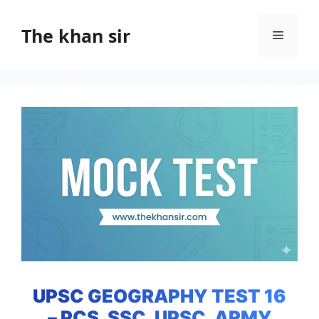
Skip
to
The khan sir
Menu
content
UPSC GEOGRAPHY TEST 16
– PCS, SSC, UPSC, ARMY