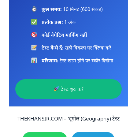
कुल समय:
10 मिनट (600 सेकंड)
प्रत्येक प्रश्न:
1 अंक
कोई नेगेटिव मार्किंग नहीं
टेस्ट कैसे दें:
सही विकल्प पर क्लिक करें
परिणाम:
टेस्ट खत्म होने पर स्कोर दिखेगा
टेस्ट शुरू करें
THEKHANSIR.COM – भूगोल (Geography) टेस्ट