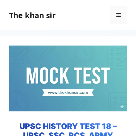
Skip
to
The khan sir
Menu
content
UPSC HISTORY TEST 18 –
UPSC, SSC, PCS, ARMY