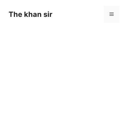
Skip
to
The khan sir
Menu
content