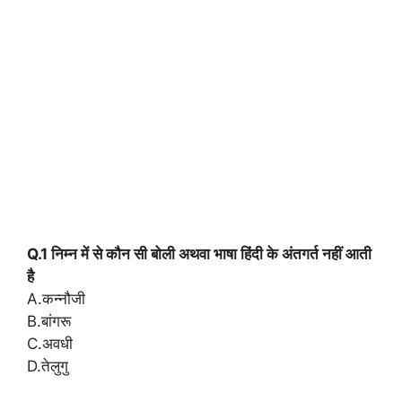
Q.1 निम्न में से कौन सी बोली अथवा भाषा हिंदी के अंतगर्त नहीं आती
है
A.कन्नौजी
B.बांगरू
C.अवधी
D.तेलुगु