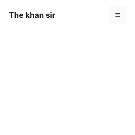
Skip
to
The khan sir
Menu
content