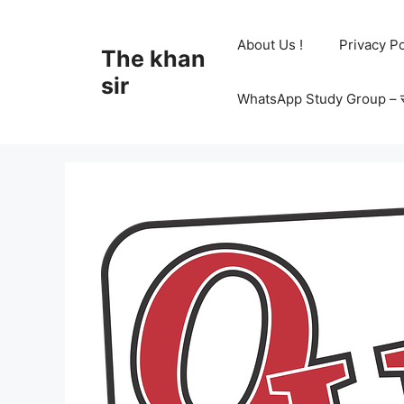
Skip
to
About Us !
Privacy Po
The khan
content
sir
WhatsApp Study Group – सभी 